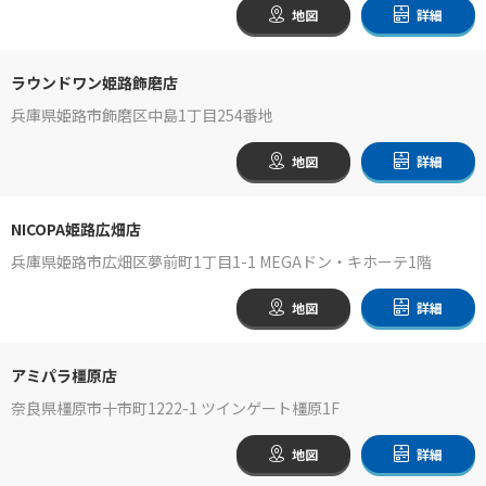
地図
詳細
ラウンドワン姫路飾磨店
兵庫県姫路市飾磨区中島1丁目254番地
地図
詳細
NICOPA姫路広畑店
兵庫県姫路市広畑区夢前町1丁目1-1 MEGAドン・キホーテ1階
地図
詳細
アミパラ橿原店
奈良県橿原市十市町1222-1 ツインゲート橿原1F
地図
詳細