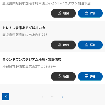
鹿児島県姶良市加治木町木田159-2 ソレイユタウン加治木店
地図
詳細
トレトレ倉庫あそびば川内店
鹿児島県薩摩川内市永利町777
地図
詳細
ラウンドワンスタジアム沖縄・宜野湾店
沖縄県宜野湾市真志喜3丁目28番8号
地図
詳細
…
1
3