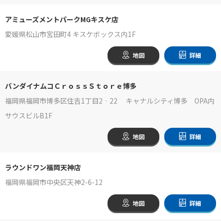
アミューズメントパークMGキスケ店
愛媛県松山市宮田町4 キスケボックス内1F
地図
詳細
バンダイナムコＣｒｏｓｓＳｔｏｒｅ博多
福岡県福岡市博多区住吉1丁目2‐22 キャナルシティ博多 OPA内
サウスビルB1F
地図
詳細
ラウンドワン福岡天神店
福岡県福岡市中央区天神2-6-12
地図
詳細