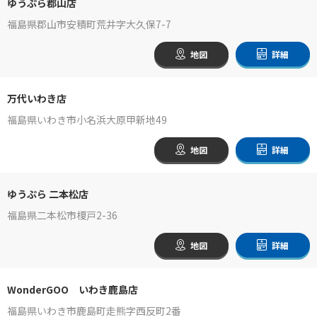
ゆうぷら郡山店
福島県郡山市安積町荒井字大久保7-7
地図
詳細
万代いわき店
福島県いわき市小名浜大原甲新地49
地図
詳細
ゆうぷら 二本松店
福島県二本松市榎戸2-36
地図
詳細
WonderGOO いわき鹿島店
福島県いわき市鹿島町走熊字西反町2番