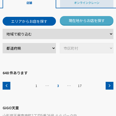
店舗
オンラインクレーン
現在地からお店を探す
エリアからお店を探す
648 件あります
…
…
1
3
17
GiGO天童
山形県天童市南町1丁目5番26号 ららパーク内