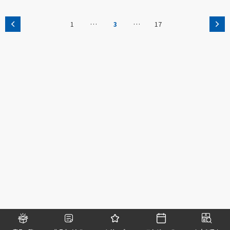
…
…
1
3
17