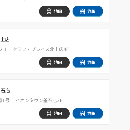
地図
詳細
北上店
-1 クラソ・プレイス北上店4F
地図
詳細
釜石店
番1号 イオンタウン釜石店3F
地図
詳細