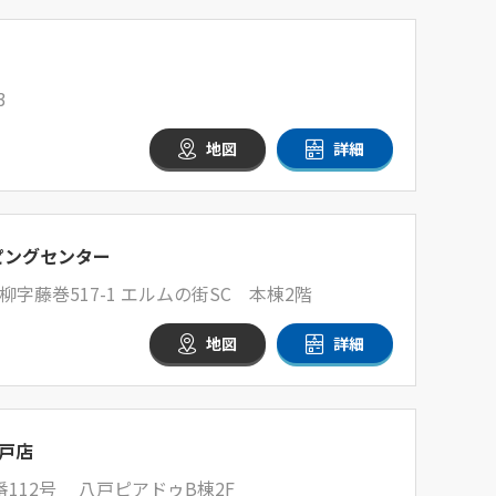
3
地図
詳細
ピングセンター
字藤巻517-1 エルムの街SC 本棟2階
地図
詳細
戸店
112号 八戸ピアドゥB棟2F