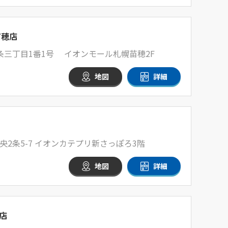
苗穂店
条三丁目1番1号 イオンモール札幌苗穂2F
地図
詳細
2条5-7 イオンカテプリ新さっぽろ3階
地図
詳細
店