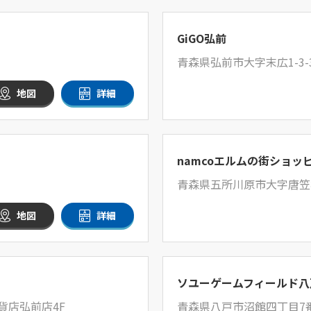
GiGO弘前
青森県弘前市大字末広1-3-
地図
詳細
namcoエルムの街ショッ
青森県五所川原市大字唐笠柳
地図
詳細
ソユーゲームフィールド八
貨店弘前店4F
青森県八戸市沼館四丁目7番