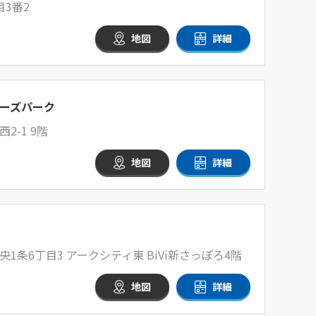
3番2
地図
詳細
ーズパーク
-1 9階
地図
詳細
条6丁目3 アークシティ東 BiVi新さっぽろ4階
地図
詳細