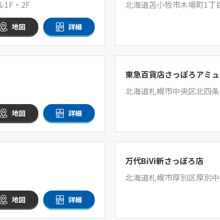
1F・2F
北海道苫小牧市木場町1丁目
地図
詳細
東急百貨店さっぽろアミュ
北海道札幌市中央区北四条西2
地図
詳細
万代BiVi新さっぽろ店
北海道札幌市厚別区厚別中央1
地図
詳細