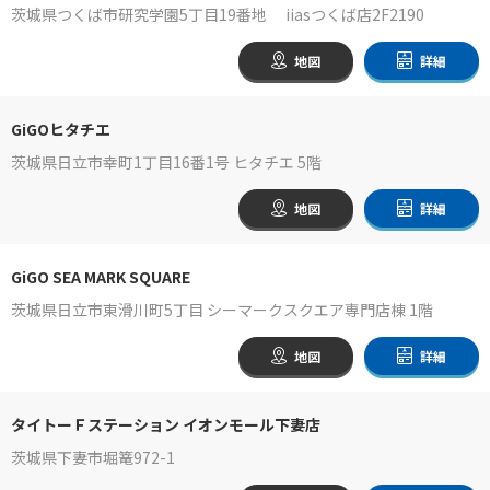
茨城県つくば市研究学園5丁目19番地 iiasつくば店2F2190
地図
詳細
GiGOヒタチエ
茨城県日立市幸町1丁目16番1号 ヒタチエ 5階
地図
詳細
GiGO SEA MARK SQUARE
茨城県日立市東滑川町5丁目 シーマークスクエア専門店棟 1階
地図
詳細
タイトーＦステーション イオンモール下妻店
茨城県下妻市堀篭972-1