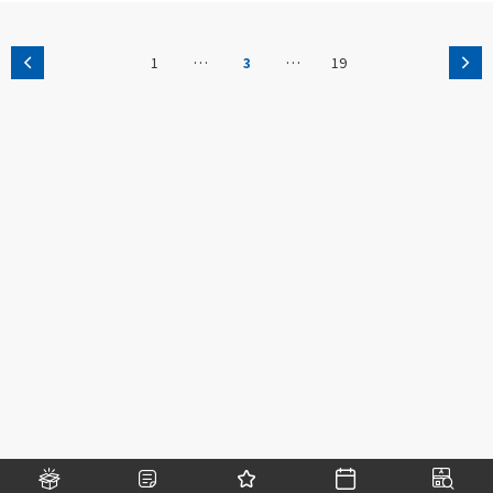
…
…
1
3
19