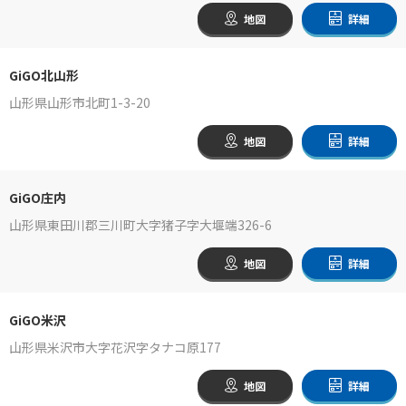
地図
詳細
GiGO北山形
山形県山形市北町1-3-20
地図
詳細
GiGO庄内
山形県東田川郡三川町大字猪子字大堰端326-6
地図
詳細
GiGO米沢
山形県米沢市大字花沢字タナコ原177
地図
詳細