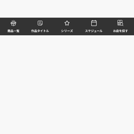
商品一覧
作品タイトル
シリーズ
スケジュール
お店を探す
©BANDAI SPIRITS CO.,LTD. ALL RIGHTS RESERVED
企業情報
ウェブサイトご利用条件
個人情報及び特定個人情報等の取扱いに関する方針
お客様サポート
写真と実際の商品とは異なる場合がございますのでご了承ください。このホームページに掲載
されている 全ての画像、文章、データ等の無断転用、転載はお断りします。