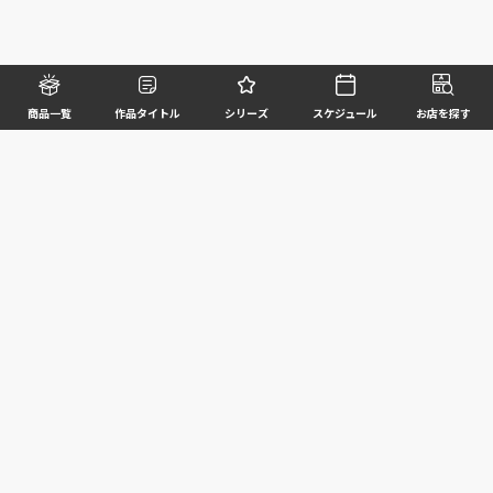
商品一覧
作品タイトル
シリーズ
スケジュール
お店を探す
©BANDAI SPIRITS CO.,LTD. ALL RIGHTS RESERVED
企業情報
ウェブサイトご利用条件
個人情報及び特定個人情報等の取扱いに関する方針
お客様サポート
写真と実際の商品とは異なる場合がございますのでご了承ください。このホームページに掲載
されている 全ての画像、文章、データ等の無断転用、転載はお断りします。