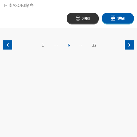
ト 南ASOBI諸島
地図
詳細
…
…
1
6
22