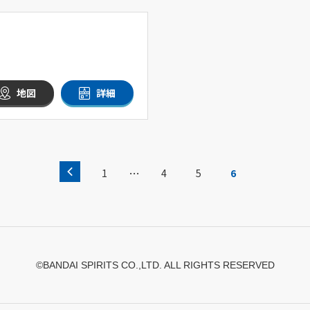
地図
詳細
…
1
4
5
6
©BANDAI SPIRITS CO.,LTD. ALL RIGHTS RESERVED