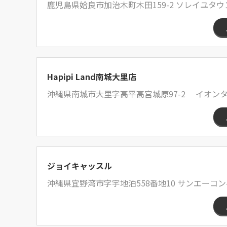
鹿児島県姶良市加治木町木田159-2 ソレイユタ
Hapipi Land南城大里店
沖縄県南城市大里字高平高宮城原97-2 イオン
ジョイキャッスル
沖縄県宜野湾市字宇地泊558番地10 サンエーコ