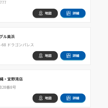
77
地図
詳細
グル美浜
-68 ドラゴンパレス
地図
詳細
縄・宜野湾店
28番8号
地図
詳細