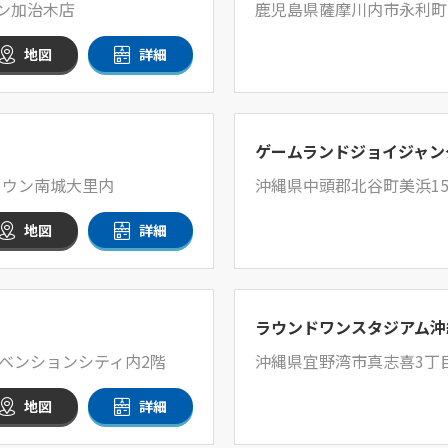
ウン加治木店
鹿児島県薩摩川内市永利町7
地図
詳細
ゲームランドジョイジャン
タウン南城大里内
沖縄県中頭郡北谷町美浜15
地図
詳細
ラウンドワンスタジアム沖
ンベンションシティ内2階
沖縄県宜野湾市真志喜3丁目
地図
詳細