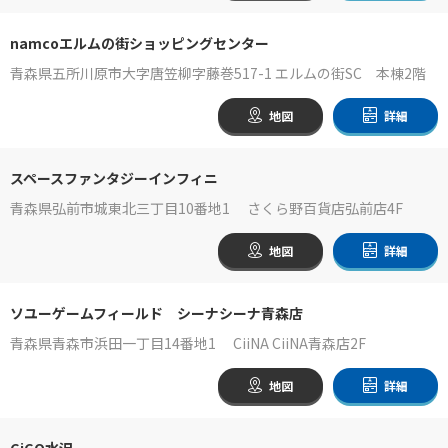
namcoエルムの街ショッピングセンター
青森県五所川原市大字唐笠柳字藤巻517-1 エルムの街SC 本棟2階
地図
詳細
スペースファンタジーインフィニ
青森県弘前市城東北三丁目10番地1 さくら野百貨店弘前店4F
地図
詳細
ソユーゲームフィールド シーナシーナ青森店
青森県青森市浜田一丁目14番地1 CiiNA CiiNA青森店2F
地図
詳細
GiGO水沢