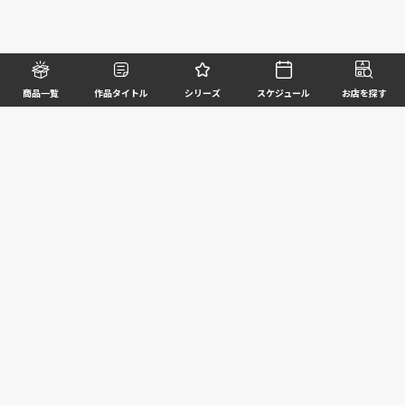
商品一覧
作品タイトル
シリーズ
スケジュール
お店を探す
©BANDAI SPIRITS CO.,LTD. ALL RIGHTS RESERVED
企業情報
ウェブサイトご利用条件
個人情報及び特定個人情報等の取扱いに関する方針
お客様サポート
写真と実際の商品とは異なる場合がございますのでご了承ください。このホームページに掲載
されている 全ての画像、文章、データ等の無断転用、転載はお断りします。