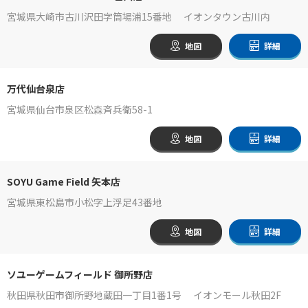
宮城県大崎市古川沢田字筒場浦15番地 イオンタウン古川内
地図
詳細
万代仙台泉店
宮城県仙台市泉区松森斉兵衛58-1
地図
詳細
SOYU Game Field 矢本店
宮城県東松島市小松字上浮足43番地
地図
詳細
ソユーゲームフィールド 御所野店
秋田県秋田市御所野地蔵田一丁目1番1号 イオンモール秋田2F