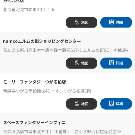
万代北見店
北海道北見市本町3丁目1-6
地図
詳細
namcoエルムの街ショッピングセンター
青森県五所川原市大字唐笠柳字藤巻517-1 エルムの街SC 本棟2階
地図
詳細
モーリーファンタジーつがる柏店
青森県つがる市柏幾世41 イオンつがる柏店1階
地図
詳細
スペースファンタジーインフィニ
青森県弘前市城東北三丁目10番地1 さくら野百貨店弘前店4F