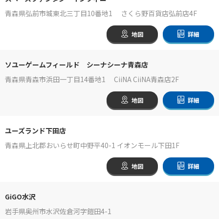
青森県弘前市城東北三丁目10番地1 さくら野百貨店弘前店4F
地図
詳細
ソユーゲームフィールド シーナシーナ青森店
青森県青森市浜田一丁目14番地1 CiiNA CiiNA青森店2F
地図
詳細
ユーズランド下田店
青森県上北郡おいらせ町中野平40-1 イオンモール下田1F
地図
詳細
GiGO水沢
岩手県奥州市水沢佐倉河字鎧田4-1