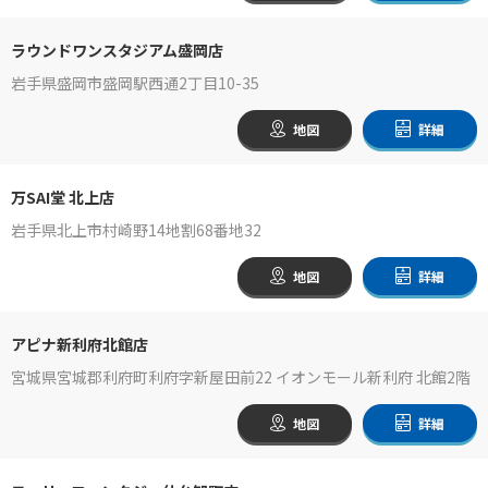
ラウンドワンスタジアム盛岡店
岩手県盛岡市盛岡駅西通2丁目10-35
地図
詳細
万SAI堂 北上店
岩手県北上市村崎野14地割68番地32
地図
詳細
アピナ新利府北館店
宮城県宮城郡利府町利府字新屋田前22 イオンモール新利府 北館2階
地図
詳細