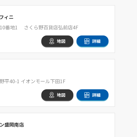
フィニ
10番地1 さくら野百貨店弘前店4F
地図
詳細
平40-1 イオンモール下田1F
地図
詳細
ン盛岡南店