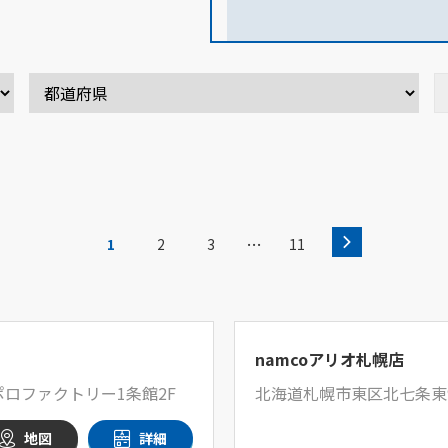
…
1
2
3
11
namcoアリオ札幌店
ロファクトリー1条館2F
北海道札幌市東区北七条東
地図
詳細