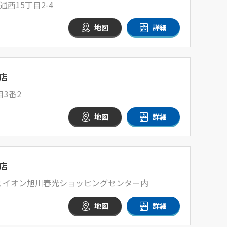
西15丁目2-4
地図
詳細
店
3番2
地図
詳細
店
地 イオン旭川春光ショッピングセンター内
地図
詳細