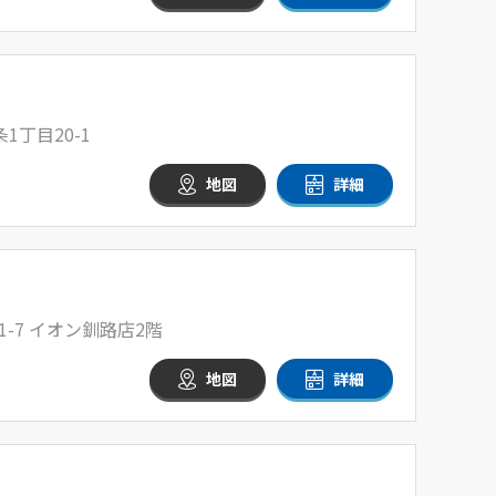
丁目20-1
地図
詳細
-7 イオン釧路店2階
地図
詳細