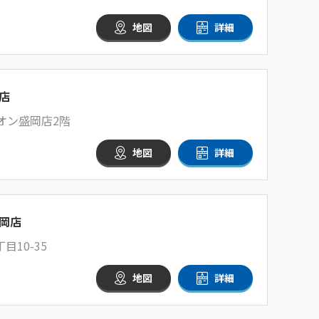
地図
詳細
店
イオン盛岡店2階
地図
詳細
岡店
10-35
地図
詳細