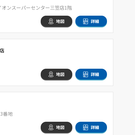
1 イオンスーパーセンター三笠店1階
地図
詳細
店
地図
詳細
3番地
地図
詳細