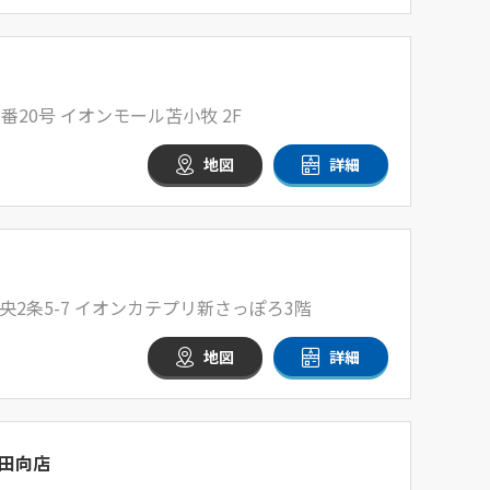
番20号 イオンモール苫小牧 2F
地図
詳細
2条5-7 イオンカテプリ新さっぽろ3階
地図
詳細
田向店