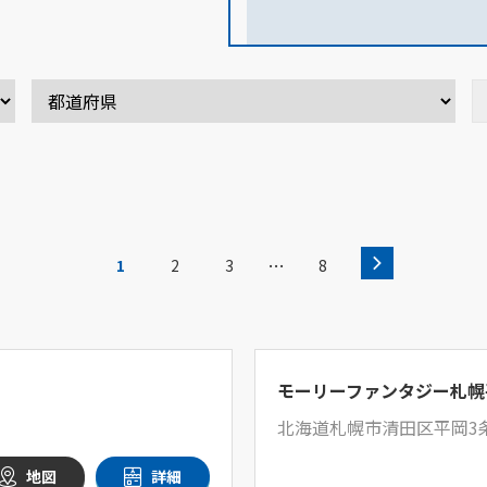
…
1
2
3
8
モーリーファンタジー札幌
北海道札幌市清田区平岡3条
地図
詳細