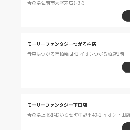
青森県弘前市大字末広1-3-3
モーリーファンタジーつがる柏店
青森県つがる市柏幾世41 イオンつがる柏店1階
モーリーファンタジー下田店
青森県上北郡おいらせ町中野平40-1 イオン下田店