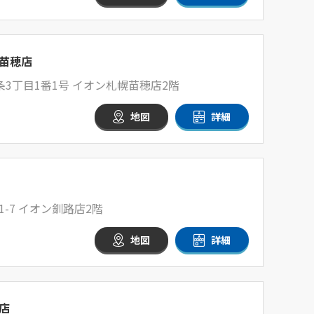
苗穂店
3丁目1番1号 イオン札幌苗穂店2階
地図
詳細
-7 イオン釧路店2階
地図
詳細
店