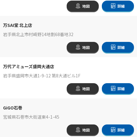
地図
詳細
万SAI堂 北上店
岩手県北上市村崎野14地割68番地32
地図
詳細
万代アミューズ盛岡大通店
岩手県盛岡市大通1-9-12 第8大通ビル1F
地図
詳細
GiGO石巻
宮城県石巻市大街道東4-1-45
地図
詳細