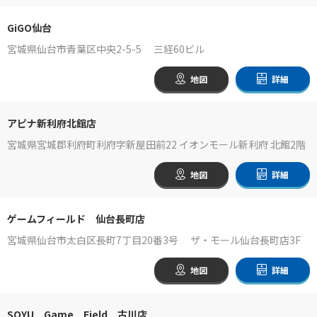
GiGO仙台
宮城県仙台市青葉区中央2-5-5 三経60ビル
地図
詳細
アピナ新利府北館店
宮城県宮城郡利府町利府字新屋田前22 イオンモール新利府 北館2階
地図
詳細
ゲームフィールド 仙台長町店
宮城県仙台市太白区長町7丁目20番3号 ザ・モール仙台長町店3F
地図
詳細
SOYU Game Field 古川店