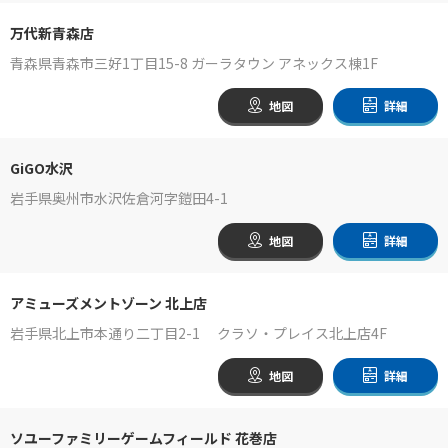
万代新青森店
青森県青森市三好1丁目15-8 ガーラタウン アネックス棟1F
地図
詳細
GiGO水沢
岩手県奥州市水沢佐倉河字鎧田4-1
地図
詳細
アミューズメントゾーン 北上店
岩手県北上市本通り二丁目2-1 クラソ・プレイス北上店4F
地図
詳細
ソユーファミリーゲームフィールド 花巻店