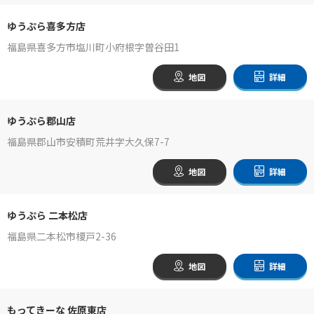
ゆうぷら喜多方店
福島県喜多方市塩川町小府根字曽谷田1
地図
詳細
ゆうぷら郡山店
福島県郡山市安積町荒井字大久保7-7
地図
詳細
ゆうぷら 二本松店
福島県二本松市榎戸2-36
地図
詳細
もってきーな 佐原東店