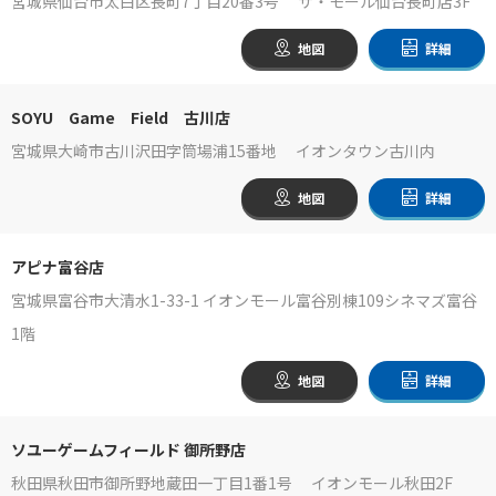
宮城県仙台市太白区長町7丁目20番3号 ザ・モール仙台長町店3F
地図
詳細
SOYU Game Field 古川店
宮城県大崎市古川沢田字筒場浦15番地 イオンタウン古川内
地図
詳細
アピナ富谷店
宮城県富谷市大清水1-33-1 イオンモール富谷別棟109シネマズ富谷
1階
地図
詳細
ソユーゲームフィールド 御所野店
秋田県秋田市御所野地蔵田一丁目1番1号 イオンモール秋田2F