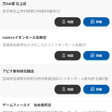
万SAI堂 北上店
岩手県北上市村崎野14地割68番地32
地図
詳細
namcoイオンモール名取店
宮城県名取市杜せきのした5-3-1 イオンモール名取3F
地図
詳細
アピナ新利府北館店
宮城県宮城郡利府町利府字新屋田前22 イオンモール新利府 北館2階
地図
詳細
ゲームフィールド 仙台長町店