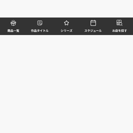
商品一覧
作品タイトル
シリーズ
スケジュール
お店を探す
©BANDAI SPIRITS CO.,LTD. ALL RIGHTS RESERVED
企業情報
ウェブサイトご利用条件
個人情報及び特定個人情報等の取扱いに関する方針
お客様サポート
写真と実際の商品とは異なる場合がございますのでご了承ください。このホームページに掲載
されている 全ての画像、文章、データ等の無断転用、転載はお断りします。