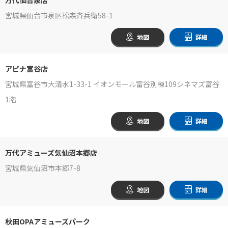
宮城県仙台市泉区松森斉兵衛58-1
地図
詳細
アピナ富谷店
宮城県富谷市大清水1-33-1 イオンモール富谷別棟109シネマズ富谷
1階
地図
詳細
万代アミューズ気仙沼本郷店
宮城県気仙沼市本郷7-8
地図
詳細
秋田OPAアミューズパーク