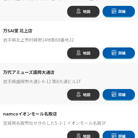
地図
詳細
万SAI堂 北上店
岩手県北上市村崎野14地割68番地32
地図
詳細
万代アミューズ盛岡大通店
岩手県盛岡市大通1-9-12 第8大通ビル1F
地図
詳細
namcoイオンモール名取店
宮城県名取市杜せきのした5-3-1 イオンモール名取3F
地図
詳細