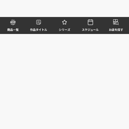
商品一覧
作品タイトル
シリーズ
スケジュール
お店を探す
©BANDAI SPIRITS CO.,LTD. ALL RIGHTS RESERVED
企業情報
ウェブサイトご利用条件
個人情報及び特定個人情報等の取扱いに関する方針
お客様サポート
写真と実際の商品とは異なる場合がございますのでご了承ください。このホームページに掲載
されている 全ての画像、文章、データ等の無断転用、転載はお断りします。