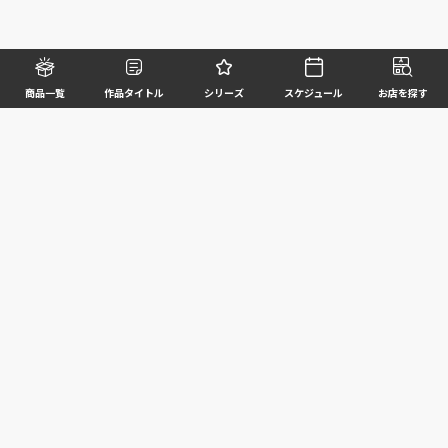
商品一覧
作品タイトル
シリーズ
スケジュール
お店を探す
©BANDAI SPIRITS CO.,LTD. ALL RIGHTS RESERVED
企業情報
ウェブサイトご利用条件
個人情報及び特定個人情報等の取扱いに関する方針
お客様サポート
写真と実際の商品とは異なる場合がございますのでご了承ください。このホームページに掲載
されている 全ての画像、文章、データ等の無断転用、転載はお断りします。