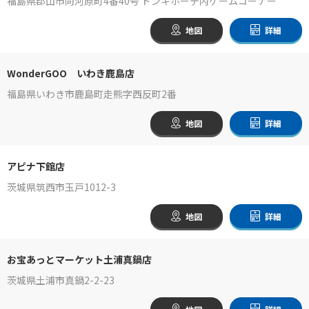
福島県郡山市向河原町4番40号 ドンキホーテ内ゲームコーナー
地図
詳細
WonderGOO いわき鹿島店
福島県いわき市鹿島町走熊字西反町2番
地図
詳細
アピナ下館店
茨城県筑西市玉戸1012-3
地図
詳細
お宝あっとマーケット土浦真鍋店
茨城県土浦市真鍋2-2-23