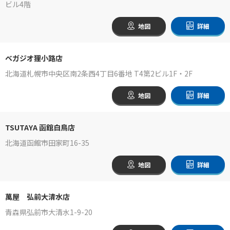
ビル4階
地図
詳細
ベガジオ狸小路店
北海道札幌市中央区南2条西4丁目6番地 T4第2ビル1F・2F
地図
詳細
TSUTAYA 函館白鳥店
北海道函館市田家町16-35
地図
詳細
萬屋 弘前大清水店
青森県弘前市大清水1-9-20