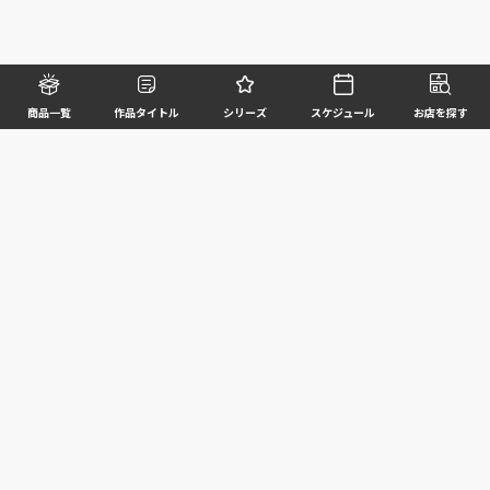
商品一覧
作品タイトル
シリーズ
スケジュール
お店を探す
©BANDAI SPIRITS CO.,LTD. ALL RIGHTS RESERVED
企業情報
ウェブサイトご利用条件
個人情報及び特定個人情報等の取扱いに関する方針
お客様サポート
写真と実際の商品とは異なる場合がございますのでご了承ください。このホームページに掲載
されている 全ての画像、文章、データ等の無断転用、転載はお断りします。