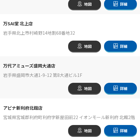
地図
詳細
万SAI堂 北上店
岩手県北上市村崎野14地割68番地32
地図
詳細
万代アミューズ盛岡大通店
岩手県盛岡市大通1-9-12 第8大通ビル1F
地図
詳細
アピナ新利府北館店
宮城県宮城郡利府町利府字新屋田前22 イオンモール新利府 北館2階
地図
詳細