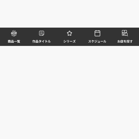
商品一覧
作品タイトル
シリーズ
スケジュール
お店を探す
©BANDAI SPIRITS CO.,LTD. ALL RIGHTS RESERVED
企業情報
ウェブサイトご利用条件
個人情報及び特定個人情報等の取扱いに関する方針
お客様サポート
写真と実際の商品とは異なる場合がございますのでご了承ください。このホームページに掲載
されている 全ての画像、文章、データ等の無断転用、転載はお断りします。