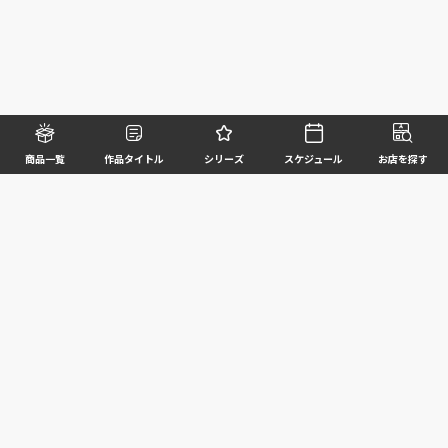
商品一覧
作品タイトル
シリーズ
スケジュール
お店を探す
©BANDAI SPIRITS CO.,LTD. ALL RIGHTS RESERVED
企業情報
ウェブサイトご利用条件
個人情報及び特定個人情報等の取扱いに関する方針
お客様サポート
写真と実際の商品とは異なる場合がございますのでご了承ください。このホームページに掲載
されている 全ての画像、文章、データ等の無断転用、転載はお断りします。