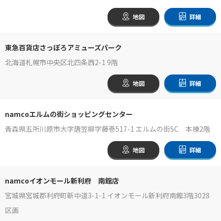
地図
詳細
東急百貨店さっぽろアミューズパーク
北海道札幌市中央区北四条西2-1 9階
地図
詳細
namcoエルムの街ショッピングセンター
青森県五所川原市大字唐笠柳字藤巻517-1 エルムの街SC 本棟2階
地図
詳細
namcoイオンモール新利府 南館店
宮城県宮城郡利府町新中道3-1-1 イオンモール新利府南館3階3028
区画