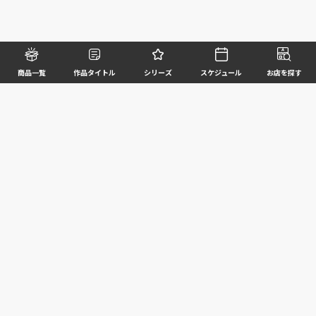
商品一覧
作品タイトル
シリーズ
スケジュール
お店を探す
©BANDAI SPIRITS CO.,LTD. ALL RIGHTS RESERVED
企業情報
ウェブサイトご利用条件
個人情報及び特定個人情報等の取扱いに関する方針
お客様サポート
写真と実際の商品とは異なる場合がございますのでご了承ください。このホームページに掲載
されている 全ての画像、文章、データ等の無断転用、転載はお断りします。