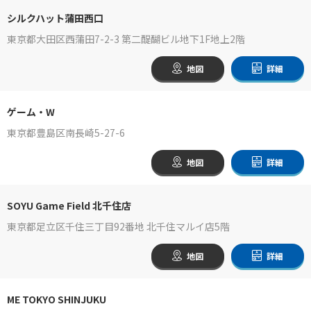
シルクハット蒲田西口
東京都大田区西蒲田7-2-3 第二醍醐ビル地下1F地上2階
地図
詳細
ゲーム・W
東京都豊島区南長崎5-27-6
地図
詳細
SOYU Game Field 北千住店
東京都足立区千住三丁目92番地 北千住マルイ店5階
地図
詳細
ME TOKYO SHINJUKU