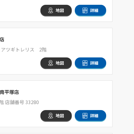
地図
詳細
店
1 アツギトレリス 2階
地図
詳細
南平塚店
 店舗番号 33280
地図
詳細