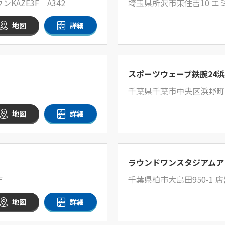
KAZE3F A342
埼玉県所沢市東住吉10 エ
地図
詳細
スポーツウェーブ鉄腕24
千葉県千葉市中央区浜野町10
地図
詳細
ラウンドワンスタジアムア
F
千葉県柏市大島田950-1 店
地図
詳細