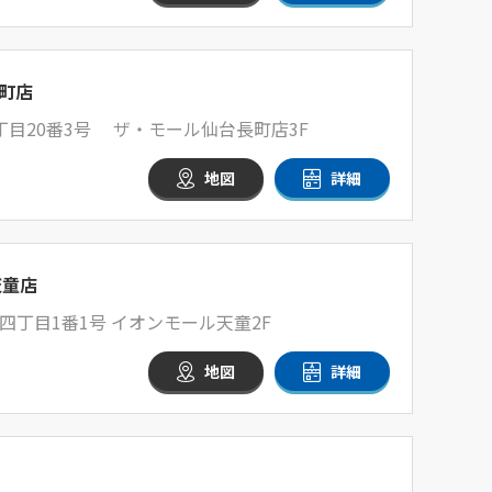
町店
目20番3号 ザ・モール仙台長町店3F
地図
詳細
天童店
丁目1番1号 イオンモール天童2F
地図
詳細