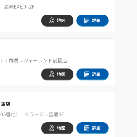
 高崎EXビル2F
地図
詳細
7-1 群馬レジャーランド前橋店
地図
詳細
菖蒲店
05番地1 モラージュ菖蒲3F
地図
詳細