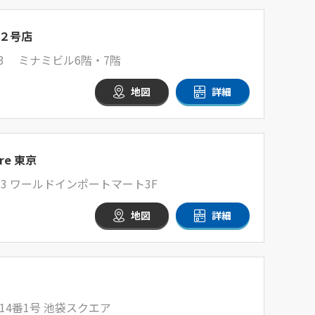
２号店
-3 ミナミビル6階・7階
地図
詳細
re 東京
3 ワールドインポートマート3F
地図
詳細
4番1号 池袋スクエア