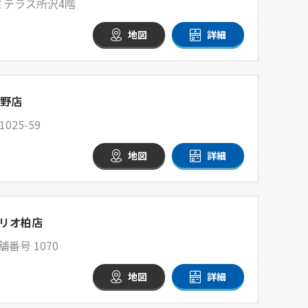
ミテラス所沢4階
地図
詳細
浜野店
25-59
地図
詳細
リオ柏店
舗番号 1070
地図
詳細