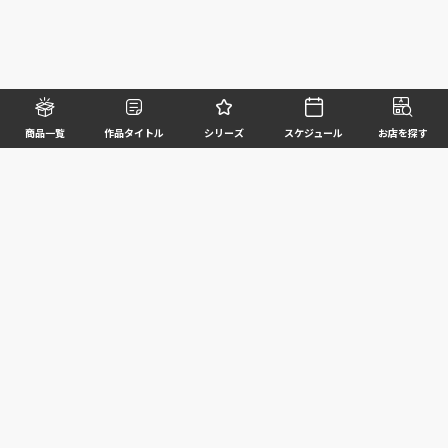
商品一覧
作品タイトル
シリーズ
スケジュール
お店を探す
©BANDAI SPIRITS CO.,LTD. ALL RIGHTS RESERVED
企業情報
ウェブサイトご利用条件
個人情報及び特定個人情報等の取扱いに関する方針
お客様サポート
写真と実際の商品とは異なる場合がございますのでご了承ください。このホームページに掲載
されている 全ての画像、文章、データ等の無断転用、転載はお断りします。