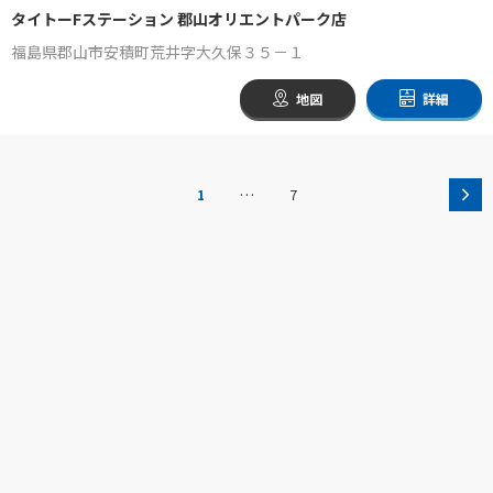
タイトーFステーション 郡山オリエントパーク店
福島県郡山市安積町荒井字大久保３５－１
地図
詳細
…
1
7