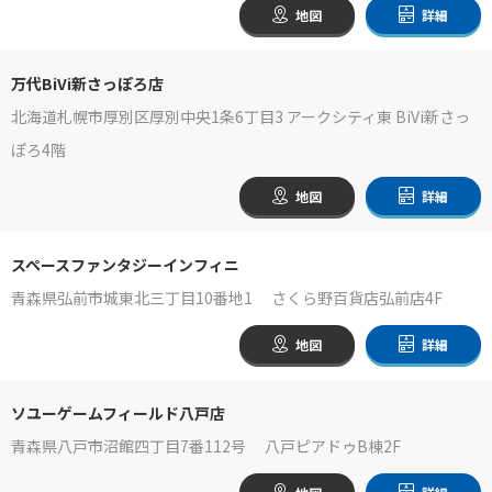
地図
詳細
万代BiVi新さっぽろ店
北海道札幌市厚別区厚別中央1条6丁目3 アークシティ東 BiVi新さっ
ぽろ4階
地図
詳細
スペースファンタジーインフィニ
青森県弘前市城東北三丁目10番地1 さくら野百貨店弘前店4F
地図
詳細
ソユーゲームフィールド八戸店
青森県八戸市沼館四丁目7番112号 八戸ピアドゥB棟2F