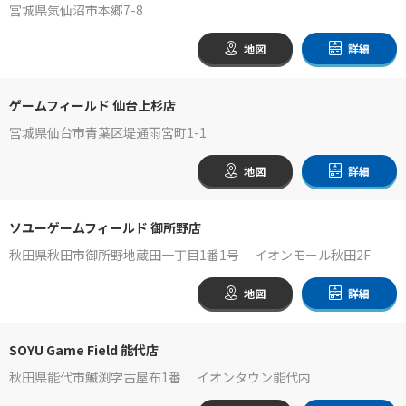
宮城県気仙沼市本郷7-8
地図
詳細
ゲームフィールド 仙台上杉店
宮城県仙台市青葉区堤通雨宮町1-1
地図
詳細
ソユーゲームフィールド 御所野店
秋田県秋田市御所野地蔵田一丁目1番1号 イオンモール秋田2F
地図
詳細
SOYU Game Field 能代店
秋田県能代市鰄渕字古屋布1番 イオンタウン能代内