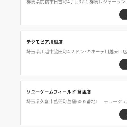
群馬県前橋市日吉町4丁目37-1 群馬レジャーラ
テクモピア川越店
埼玉県川越市脇田町4-2 ドン･キホーテ川越東口店
ソユーゲームフィールド 菖蒲店
埼玉県久喜市菖蒲町菖蒲6005番地1 モラージュ