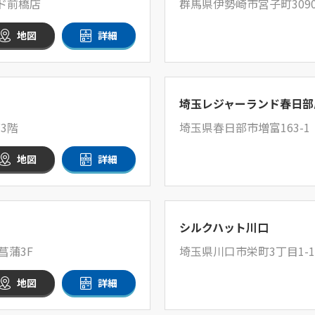
ンド前橋店
群馬県伊勢崎市宮子町309
地図
詳細
埼玉レジャーランド春日部
3階
埼玉県春日部市増富163-1
地図
詳細
シルクハット川口
菖蒲3F
埼玉県川口市栄町3丁目1-1
地図
詳細