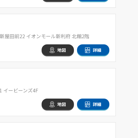
屋田前22 イオンモール新利府 北館2階
地図
詳細
 イービーンズ4F
地図
詳細