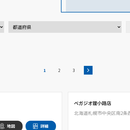
1
2
3
ベガジオ狸小路店
北海道札幌市中央区南2条西4
地図
詳細