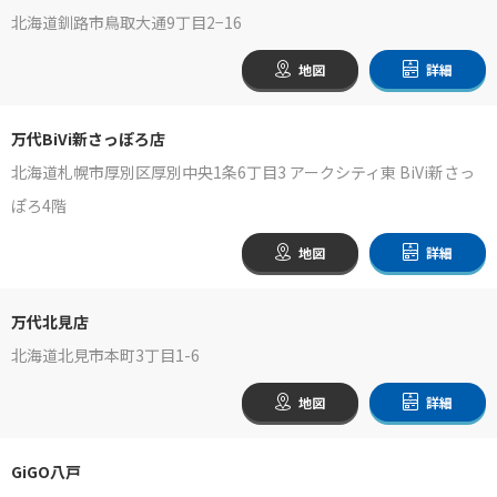
北海道釧路市鳥取大通9丁目2−16
地図
詳細
万代BiVi新さっぽろ店
北海道札幌市厚別区厚別中央1条6丁目3 アークシティ東 BiVi新さっ
ぽろ4階
地図
詳細
万代北見店
北海道北見市本町3丁目1-6
地図
詳細
GiGO八戸