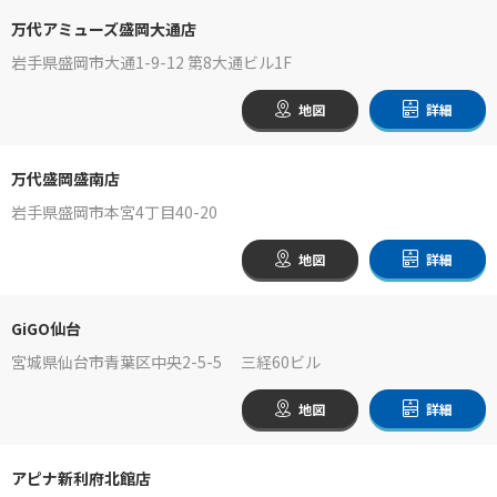
万代アミューズ盛岡大通店
岩手県盛岡市大通1-9-12 第8大通ビル1F
地図
詳細
万代盛岡盛南店
岩手県盛岡市本宮4丁目40-20
地図
詳細
GiGO仙台
宮城県仙台市青葉区中央2-5-5 三経60ビル
地図
詳細
アピナ新利府北館店