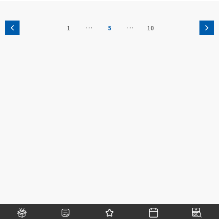
…
…
1
5
10