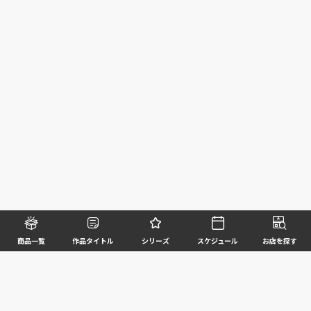
商品一覧
作品タイトル
シリーズ
スケジュール
お店を探す
©BANDAI SPIRITS CO.,LTD. ALL RIGHTS RESERVED