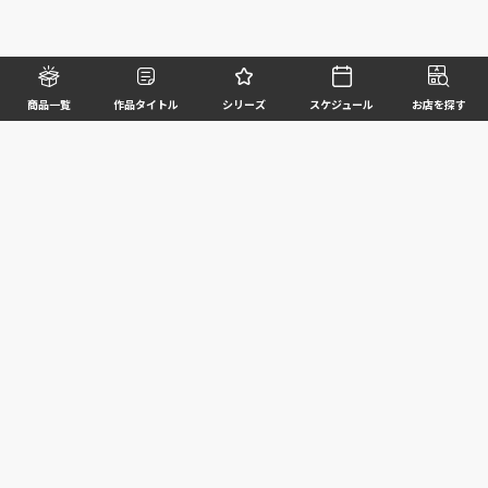
商品一覧
作品タイトル
シリーズ
スケジュール
お店を探す
©BANDAI SPIRITS CO.,LTD. ALL RIGHTS RESERVED
企業情報
ウェブサイトご利用条件
個人情報及び特定個人情報等の取扱いに関する方針
お客様サポート
写真と実際の商品とは異なる場合がございますのでご了承ください。このホームページに掲載
されている 全ての画像、文章、データ等の無断転用、転載はお断りします。