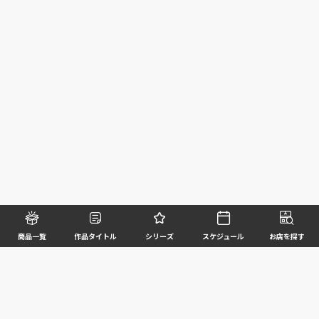
商品一覧
作品タイトル
シリーズ
スケジュール
お店を探す
©BANDAI SPIRITS CO.,LTD. ALL RIGHTS RESERVED
企業情報