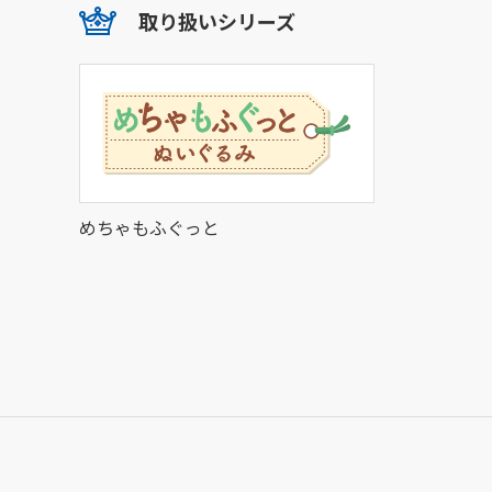
取り扱いシリーズ
めちゃもふぐっと