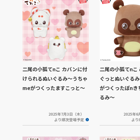
二尾の小狐てnこ カバンに付
二尾の小狐てnこ
けられるぬいぐるみ～うちゃ
ぐっとぬいぐるみ
meがつくったますこっと～
がつくったぽnき
るみ～
2025年7月3日（木）
2025年
より順次登場予定
より