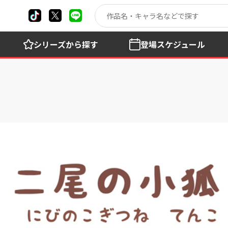
シリーズ
から探す
登場
スケジュール