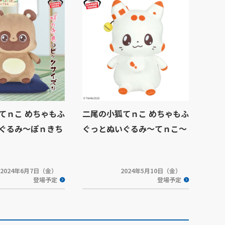
てｎこ めちゃもふ
二尾の小狐てｎこ めちゃもふ
ぐるみ～ぽｎきち
ぐっとぬいぐるみ～てｎこ～
2024年6月7日（金）
2024年5月10日（金）
登場予定
登場予定