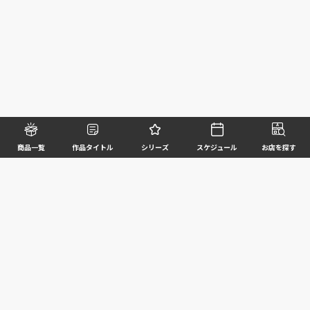
商品一覧
作品タイトル
シリーズ
スケジュール
お店を探す
©BANDAI SPIRITS CO.,LTD. ALL RIGHTS RESERVED
企業情報
ウェブサイトご利用条件
個人情報及び特定個人情報等の取扱いに関する方針
お客様サポート