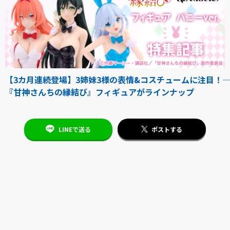
【3カ月連続登場】3姉妹3様の表情&コスチュームに注目！――
『甘神さんちの縁結び』フィギュアがラインナップ
LINEで送る
ポストする