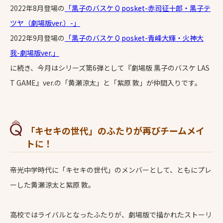
2022年8月登場の
「黒子のバスケ Q posket-赤司征十郎・黒子テ
ツヤ（劇場版ver.）-」
2022年9月登場の
「黒子のバスケ Q posket-青峰大輝・火神大
我-劇場版ver.」
に続き、今月はシリーズ第6弾として『劇場版 黒子のバスケ LAS
T GAME』ver.の「黄瀬涼太」と「紫原 敦」が仲間入りです。
「キセキの世代」のふたりが再びチームメイ
トに！
帝光中学時代に「キセキの世代」のメンバーとして、ともにプレ
ーした黄瀬涼太と紫原 敦。
高校ではライバルとなったふたりが、劇場版で描かれたストーリ