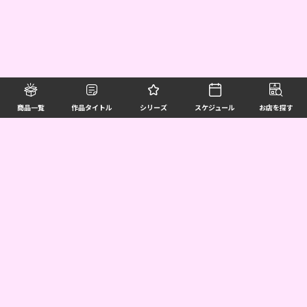
商品一覧
作品タイトル
シリーズ
スケジュール
お店を探す
©BANDAI SPIRITS CO.,LTD. ALL RIGHTS RESERVED
企業情報
ウェブサイトご利用条件
個人情報及び特定個人情報等の取扱いに関する方針
お客様サポート
写真と実際の商品とは異なる場合がございますのでご了承ください。このホームページに掲載
されている 全ての画像、文章、データ等の無断転用、転載はお断りします。