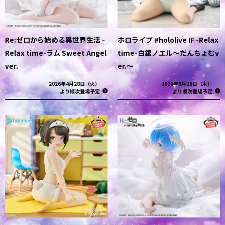
Re:ゼロから始める異世界生活 -
ホロライブ #hololive IF -Relax
Relax time-ラム Sweet Angel
time-白銀ノエル～だんちょむv
ver.
er.～
2026年4月28日（火）
2026年3月26日（木）
より順次登場予定
より順次登場予定