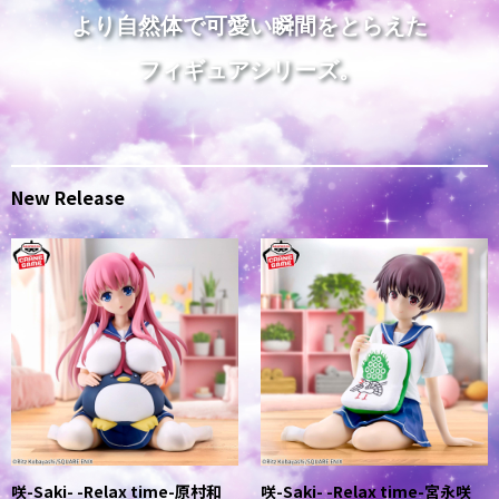
より自然体で可愛い瞬間をとらえた
フィギュアシリーズ。
New Release
咲-Saki- -Relax time-原村和
咲-Saki- -Relax time-宮永咲