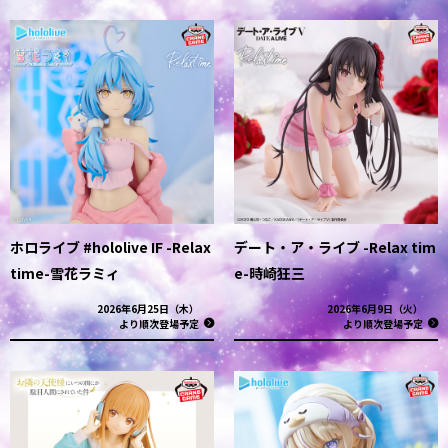
ホロライブ #hololive IF -Relax
デート・ア・ライブ -Relax tim
time-雪花ラミィ
e-時崎狂三
2026年6月25日（木）
2026年6月9日（火）
より順次登場予定
より順次登場予定