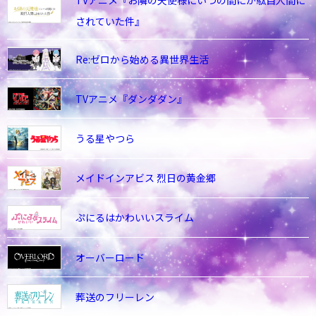
TVアニメ『お隣の天使様にいつの間にか駄目人間に
されていた件』
Re:ゼロから始める異世界生活
TVアニメ『ダンダダン』
うる星やつら
メイドインアビス 烈日の黄金郷
ぷにるはかわいいスライム
オーバーロード
葬送のフリーレン