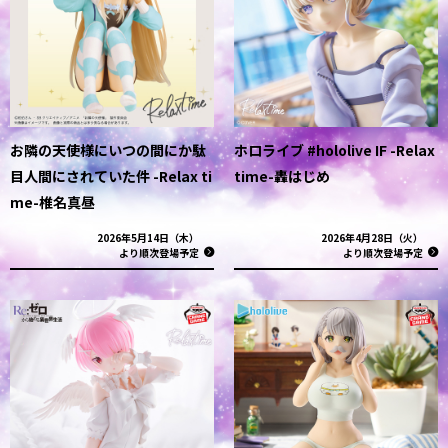
お隣の天使様にいつの間にか駄
ホロライブ #hololive IF -Relax
目人間にされていた件 -Relax ti
time-轟はじめ
me-椎名真昼
2026年5月14日（木）
2026年4月28日（火）
より順次登場予定
より順次登場予定