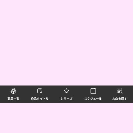
商品一覧
作品タイトル
シリーズ
スケジュール
お店を探す
©BANDAI SPIRITS CO.,LTD. ALL RIGHTS RESERVED
企業情報