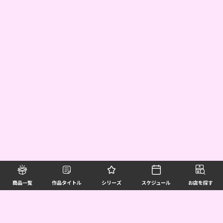
商品一覧
作品タイトル
シリーズ
スケジュール
お店を探す
©BANDAI SPIRITS CO.,LTD. ALL RIGHTS RESERVED