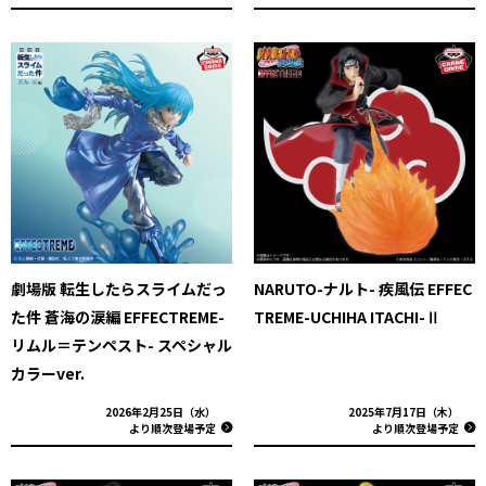
劇場版 転生したらスライムだっ
NARUTO-ナルト- 疾風伝 EFFEC
た件 蒼海の涙編 EFFECTREME-
TREME-UCHIHA ITACHI-Ⅱ
リムル＝テンペスト- スペシャル
カラーver.
2026年2月25日（水）
2025年7月17日（木）
より順次登場予定
より順次登場予定