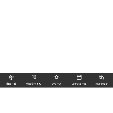
商品一覧
作品タイトル
シリーズ
スケジュール
お店を探す
©BANDAI SPIRITS CO.,LTD. ALL RIGHTS RESERVED
企業情報