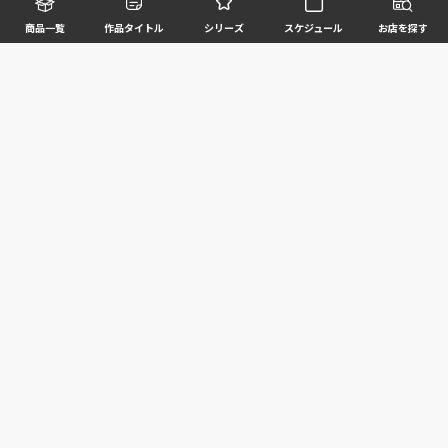
商品一覧
作品タイトル
シリーズ
スケジュール
お店を探す
©BANDAI SPIRITS CO.,LTD. ALL RIGHTS RESERVED
企業情報
ウェブサイトご利用条件
個人情報及び特定個人情報等の取扱いに関する方針
お客様サポート
写真と実際の商品とは異なる場合がございますのでご了承ください。このホームページに掲載
されている 全ての画像、文章、データ等の無断転用、転載はお断りします。