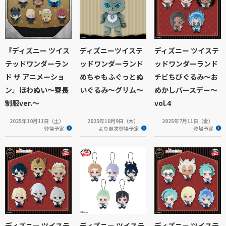
『ディズニー ツイス
ディズニーツイステ
ディズニー ツイステ
テッドワンダーラン
ッドワンダーランド
ッドワンダーランド
ド ザ アニメーショ
めちゃもふぐっとぬ
チビちびぐるみ～お
ン』ほわぬい～寮長
いぐるみ～グリム～
めかしバースデー～
制服ver.～
vol.4
2025年10月11日（土）
2025年10月9日（木）
2025年7月11日（金）
登場予定
より順次登場予定
登場予定
ディズニー ツイステ
ディズニー ツイステ
ディズニー ツイステ