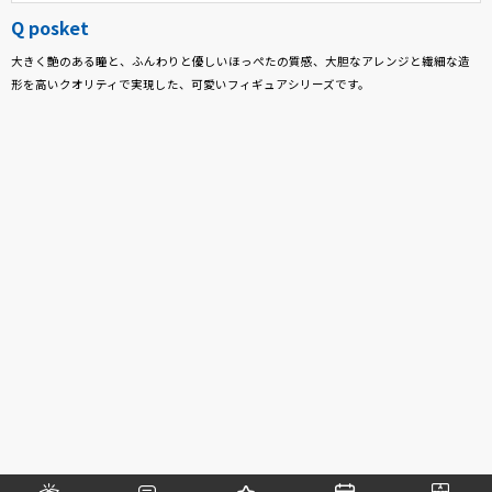
Q posket
大きく艶のある瞳と、ふんわりと優しいほっぺたの質感、大胆なアレンジと繊細な造
形を高いクオリティで実現した、可愛いフィギュアシリーズです。