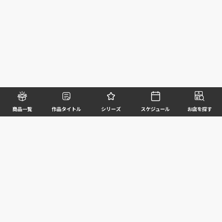
商品一覧
作品タイトル
シリーズ
スケジュール
お店を探す
©BANDAI SPIRITS CO.,LTD. ALL RIGHTS RESERVED
企業情報
ウェブサイトご利用条件
個人情報及び特定個人情報等の取扱いに関する方針