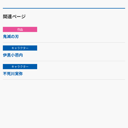
関連ページ
作品
鬼滅の刃
キャラクター
伊黒小芭内
キャラクター
不死川実弥