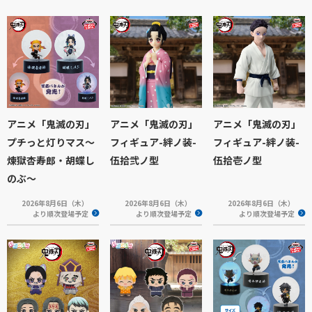
アニメ「鬼滅の刃」
アニメ「鬼滅の刃」
アニメ「鬼滅の刃」
プチっと灯りマス～
フィギュア-絆ノ装-
フィギュア-絆ノ装-
煉獄杏寿郎・胡蝶し
伍拾弐ノ型
伍拾壱ノ型
のぶ～
2026年8月6日（木）
2026年8月6日（木）
2026年8月6日（木）
より順次登場予定
より順次登場予定
より順次登場予定