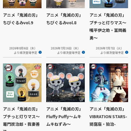
アニメ「鬼滅の刃」
アニメ「鬼滅の刃」
アニメ「鬼滅の刃」
ちびぐるみvol.9
ちびぐるみvol.8
プチっと灯りマス～
嘴平伊之助・冨岡義
勇～
2026年8月6日（木）
2026年7月16日（木）
2026年7月7日（火）
より順次登場予定
より順次登場予定
より順次登場予定
アニメ「鬼滅の刃」
アニメ「鬼滅の刃」
アニメ「鬼滅の刃」
プチっと灯りマス～
Fluffy Puffy～ムキ
VIBRATION STARS-
竈門炭治郎・我妻善
ムキねずみ～
猗窩座・狛治-