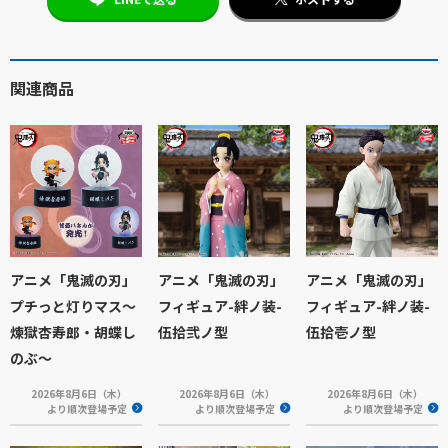
関連商品
アニメ「鬼滅の刃」
アニメ「鬼滅の刃」
アニメ「鬼滅の刃」
プチっと灯りマス～
フィギュア-絆ノ装-
フィギュア-絆ノ装-
煉獄杏寿郎・胡蝶し
伍拾弐ノ型
伍拾壱ノ型
のぶ～
2026年8月6日（木）
2026年8月6日（木）
2026年8月6日（木）
より順次登場予定
より順次登場予定
より順次登場予定