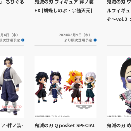
」 ちびぐる
鬼滅の刃 フィギュア-絆ノ装-
鬼滅の刃 
EX [胡蝶しのぶ・宇髄天元]
ルフィギュ
ぞ～vol.2 
年6月6日（木）
2024年5月9日（木）
順次登場予定
より順次登場予定
ア-絆ノ装-
鬼滅の刃 Q posket SPECIAL
鬼滅の刃 