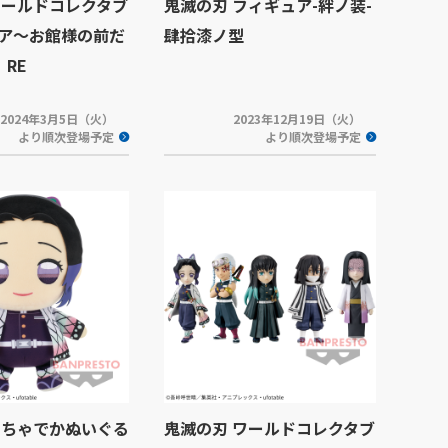
ワールドコレクタブ
鬼滅の刃 フィギュア-絆ノ装-
ア～お館様の前だ
肆拾漆ノ型
：RE
2024年3月5日（火）
2023年12月19日（火）
より順次登場予定
より順次登場予定
めちゃでかぬいぐる
鬼滅の刃 ワールドコレクタブ