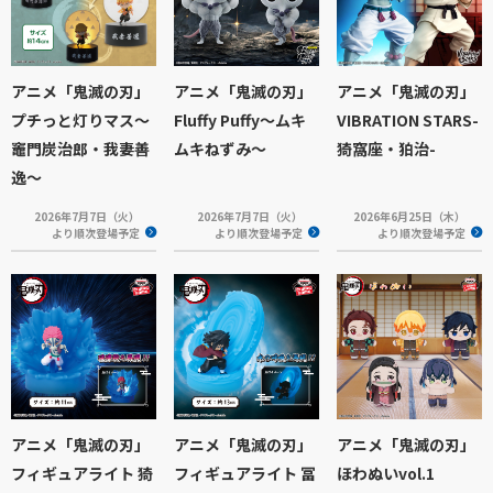
アニメ「鬼滅の刃」
アニメ「鬼滅の刃」
アニメ「鬼滅の刃」
プチっと灯りマス～
Fluffy Puffy～ムキ
VIBRATION STARS-
竈門炭治郎・我妻善
ムキねずみ～
猗窩座・狛治-
逸～
2026年7月7日（火）
2026年7月7日（火）
2026年6月25日（木）
より順次登場予定
より順次登場予定
より順次登場予定
アニメ「鬼滅の刃」
アニメ「鬼滅の刃」
アニメ「鬼滅の刃」
フィギュアライト 猗
フィギュアライト 冨
ほわぬいvol.1