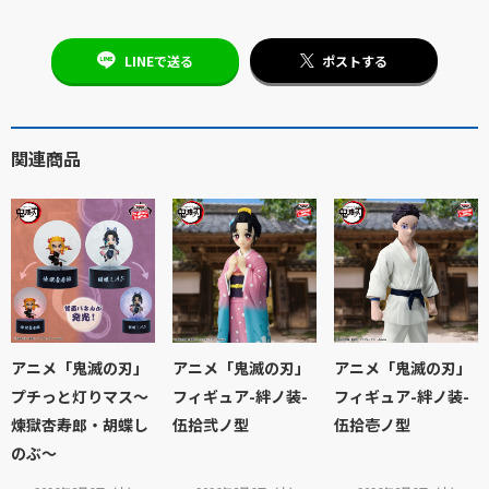
LINEで送る
ポストする
関連商品
アニメ「鬼滅の刃」
アニメ「鬼滅の刃」
アニメ「鬼滅の刃」
プチっと灯りマス～
フィギュア-絆ノ装-
フィギュア-絆ノ装-
煉獄杏寿郎・胡蝶し
伍拾弐ノ型
伍拾壱ノ型
のぶ～