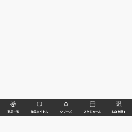
商品一覧
作品タイトル
シリーズ
スケジュール
お店を探す
©BANDAI SPIRITS CO.,LTD. ALL RIGHTS RESERVED