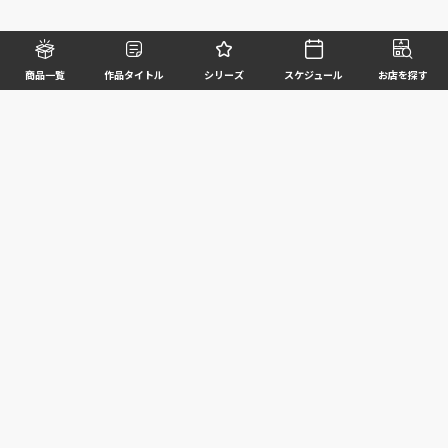
商品一覧
作品タイトル
シリーズ
スケジュール
お店を探す
©BANDAI SPIRITS CO.,LTD. ALL RIGHTS RESERVED
企業情報
ウェブサイトご利用条件
個人情報及び特定個人情報等の取扱いに関する方針
お客様サポート
写真と実際の商品とは異なる場合がございますのでご了承ください。このホームページに掲載
されている 全ての画像、文章、データ等の無断転用、転載はお断りします。