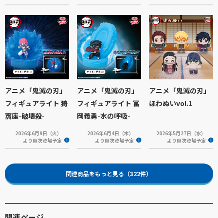
アニメ「鬼滅の刃」
アニメ「鬼滅の刃」
アニメ「鬼滅の刃」
フィギュアライト 猗
フィギュアライト 冨
ほわぬいvol.1
窩座-破壊殺-
岡義勇-水の呼吸-
2026年6月9日（火）
2026年6月4日（木）
2026年5月27日（水）
より順次登場予定
より順次登場予定
より順次登場予定
関連商品をもっと見る（322件）
関連ページ