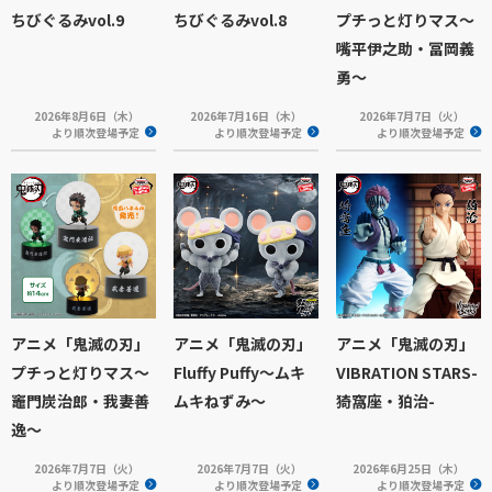
ちびぐるみvol.9
ちびぐるみvol.8
プチっと灯りマス～
嘴平伊之助・冨岡義
勇～
2026年8月6日（木）
2026年7月16日（木）
2026年7月7日（火）
より順次登場予定
より順次登場予定
より順次登場予定
アニメ「鬼滅の刃」
アニメ「鬼滅の刃」
アニメ「鬼滅の刃」
プチっと灯りマス～
Fluffy Puffy～ムキ
VIBRATION STARS-
竈門炭治郎・我妻善
ムキねずみ～
猗窩座・狛治-
逸～
2026年7月7日（火）
2026年7月7日（火）
2026年6月25日（木）
より順次登場予定
より順次登場予定
より順次登場予定