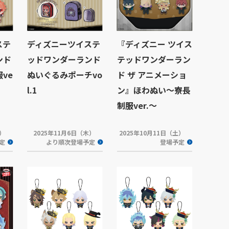
ステ
ディズニーツイステ
『ディズニー ツイス
ンド
ッドワンダーランド
テッドワンダーラン
ve
ぬいぐるみポーチvo
ド ザ アニメーショ
l.1
ン』ほわぬい～寮長
制服ver.～
木）
2025年11月6日（木）
2025年10月11日（土）
定
より順次登場予定
登場予定