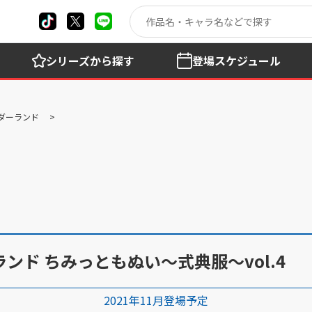
シリーズ
から探す
登場
スケジュール
ダーランド
ンド ちみっともぬい～式典服～vol.4
2021年11月登場予定