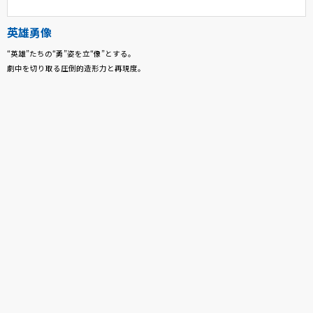
英雄勇像
“英雄”たちの“勇”姿を立“像”とする。
劇中を切り取る圧倒的造形力と再現度。