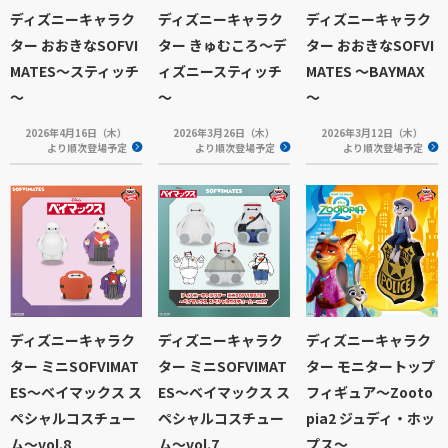
ディズニーキャラク
ディズニーキャラク
ディズニーキャラク
ター おおきなSOFVI
ター きゅむころ～デ
ター おおきなSOFVI
MATES～スティッチ
ィズニースティッチ
MATES ～BAYMAX
～
～
～
2026年4月16日（木）
2026年3月26日（木）
2026年3月12日（木）
より順次登場予定
より順次登場予定
より順次登場予定
ディズニーキャラク
ディズニーキャラク
ディズニーキャラク
ター ミニSOFVIMAT
ター ミニSOFVIMAT
ター モニタートップ
ES～ベイマックス ス
ES～ベイマックス ス
フィギュア～Zooto
ペシャルコスチュー
ペシャルコスチュー
pia2 ジュディ・ホッ
ム～vol.8
ム～vol.7
プス～