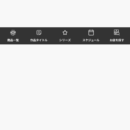
商品一覧
作品タイトル
シリーズ
スケジュール
お店を探す
©BANDAI SPIRITS CO.,LTD. ALL RIGHTS RESERVED
企業情報
ウェブサイトご利用条件
個人情報及び特定個人情報等の取扱いに関する方針
お客様サポート
写真と実際の商品とは異なる場合がございますのでご了承ください。このホームページに掲載