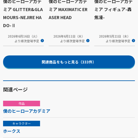
僕のヒーローアカデ
僕のヒーローアカデ
僕のヒーローアカデ
ミア GLITTER&GLA
ミア MAXIMATIC ER
ミア フィギュア-轟
MOURS-NEJIRE HA
ASER HEAD
焦凍-
DO-Ⅱ
2026年6月16日（火）
2026年6月11日（木）
2026年5月21日（木）
より順次登場予定
より順次登場予定
より順次登場予定
関連商品をもっと見る（333件）
関連ページ
作品
僕のヒーローアカデミア
キャラクター
ホークス