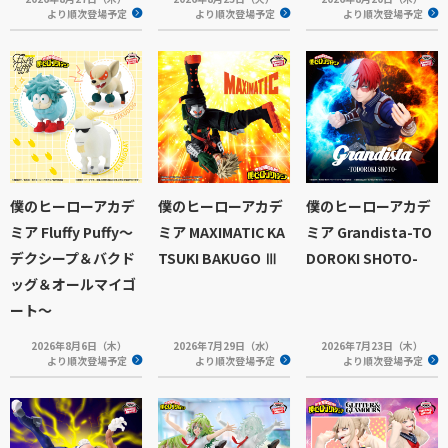
より順次登場予定
より順次登場予定
より順次登場予定
僕のヒーローアカデ
僕のヒーローアカデ
僕のヒーローアカデ
ミア Fluffy Puffy～
ミア MAXIMATIC KA
ミア Grandista-TO
デクシープ＆バクド
TSUKI BAKUGO Ⅲ
DOROKI SHOTO-
ッグ＆オールマイゴ
ート～
2026年8月6日（木）
2026年7月29日（水）
2026年7月23日（木）
より順次登場予定
より順次登場予定
より順次登場予定